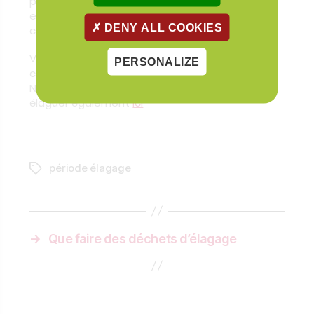
périodes de fortes canicule, car comme nous,
en cas de chaleur la récupération est plus
DENY ALL COOKIES
compliquée.
Vous avez des questions? souhaitez un devis?
PERSONALIZE
contactez nous
ici
Notre fournisseur vous en dit plus sur quand
élaguer également
ici
période élagage
Étiquettes
→
Que faire des déchets d’élagage