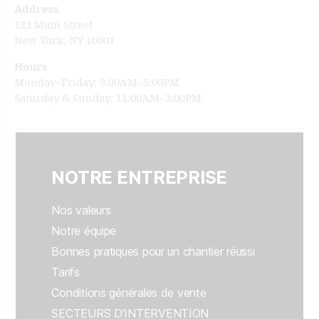
Address
123 Main Street
New York, NY 10001
Hours
Monday–Friday: 9:00AM–5:00PM
Saturday & Sunday: 11:00AM–3:00PM
NOTRE ENTREPRISE
Nos valeurs
Notre équipe
Bonnes pratiques pour un chantier réussi
Tarifs
Conditions générales de vente
SECTEURS D’INTERVENTION