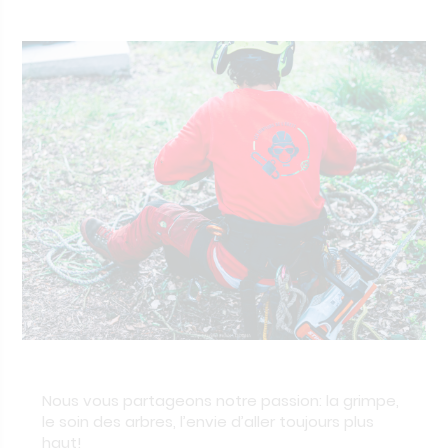
de
de
l’article
l’article
Nous vous partageons notre passion: la grimpe,
le soin des arbres, l’envie d’aller toujours plus
haut!