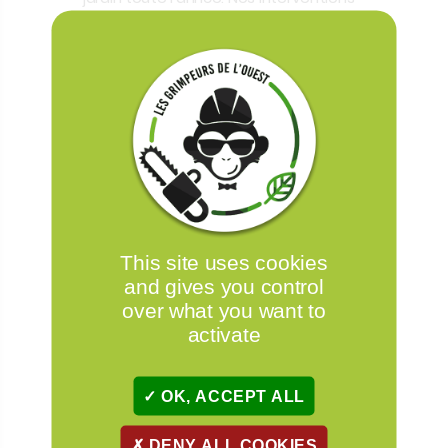
respectent la biodiversité locale et
l’équilibre naturel de votre terrain
This site uses cookies
and gives you control
over what you want to
activate
OK, ACCEPT ALL
DENY ALL COOKIES