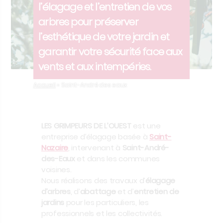
l’élagage et l’entretien de vos
arbres pour préserver
l’esthétique de votre jardin et
garantir votre sécurité face aux
vents et aux intempéries.
Accueil
»
Saint-André des eaux
LES GRIMPEURS DE L’OUEST
est une
entreprise d’élagage basée à
Saint-
Nazaire
, intervenant à
Saint-André-
des-Eaux
et dans les communes
voisines.
Nous réalisons des travaux d’
élagage
d’arbres
, d’
abattage
et d’
entretien de
jardins
pour les particuliers, les
professionnels et les collectivités.