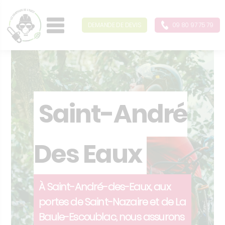
DEMANDE DE DEVIS
09 80 97 75 79
Saint-André
Des Eaux
À Saint-André-des-Eaux, aux
portes de Saint-Nazaire et de La
Baule-Escoublac, nous assurons