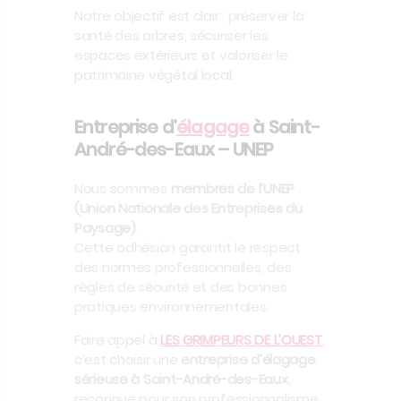
Notre objectif est clair : préserver la
santé des arbres, sécuriser les
espaces extérieurs et valoriser le
patrimoine végétal local.
Entreprise d’
élagage
à Saint-
André-des-Eaux – UNEP
Nous sommes
membres de l’UNEP
(Union Nationale des Entreprises du
Paysage)
.
Cette adhésion garantit le respect
des normes professionnelles, des
règles de sécurité et des bonnes
pratiques environnementales.
Faire appel à
LES GRIMPEURS DE L’OUEST
,
c’est choisir une
entreprise d’élagage
sérieuse à Saint-André-des-Eaux
,
reconnue pour son professionnalisme.